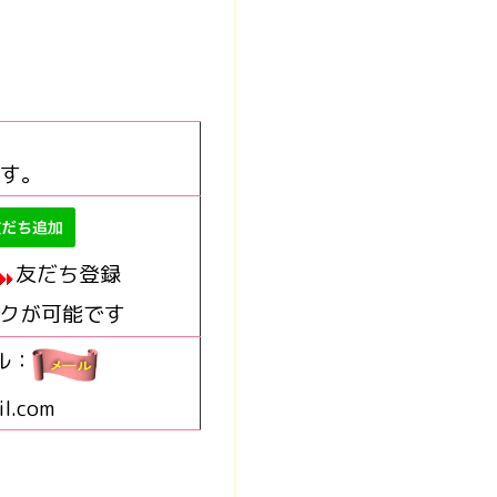
す。
友だち登録
ークが可能です
ル：
il.com