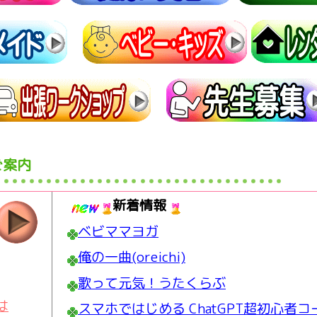
ご案内
新着情報
ベビママヨガ
俺の一曲(oreichi)
歌って元気！うたくらぶ
は
スマホではじめる ChatGPT超初心者コ