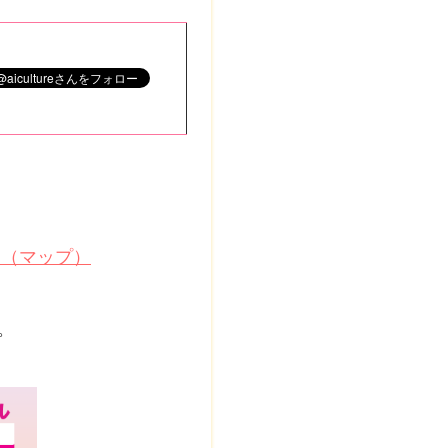
図（マップ）
。