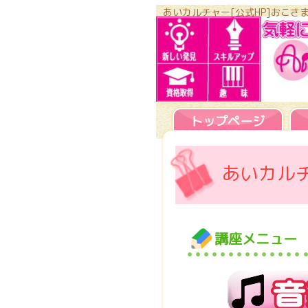
あいカルチャー[公式HP]おこ
トップページ
あいカル
講座メニュー